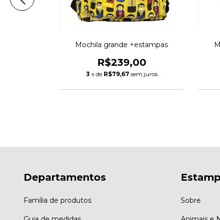
 térmico
Mochila grande +estampas
M
s
R$239,00
00
3
x de
R$79,67
sem juros
m juros
Departamentos
Estamp
Família de produtos
Sobre
Guia de medidas
Animais e 