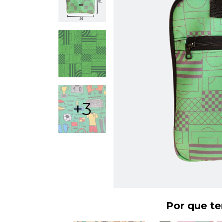
+3
Por que t