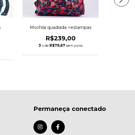
s
Mochila quadrada +estampas
Mochila ma
R$239,00
R
3
x de
R$79,67
sem juros
3
x de
Permaneça conectado