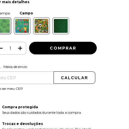
r mais detalhes
Cor:
Campo
ALTERAR CEP
regas para o CEP:
Meios de envio
CALCULAR
o sei meu CEP
Compra protegida
Seus dados são cuidados durante toda a compra.
Trocas e devoluções