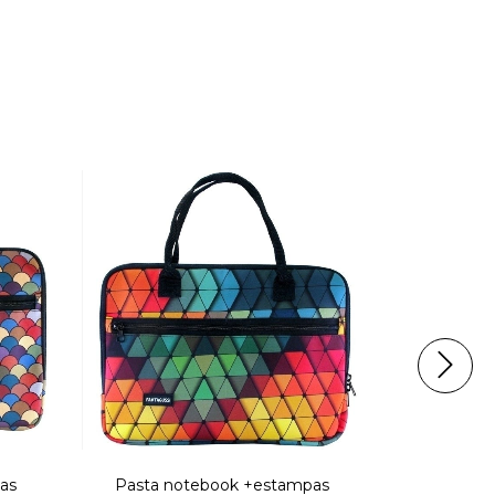
as
Pasta notebook +estampas
Capa no