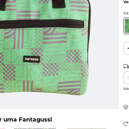
Ve
Ent
Nã
er uma Fantagussi