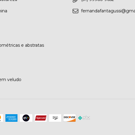
nina
fernandafantagussi@gma
métricas e abstratas
 em veludo