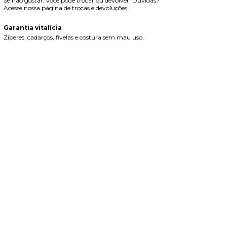
Se não gostar, você pode trocar ou devolver. Dúvidas?
Acesse nossa página de trocas e devoluções.
Garantia vitalícia
Zíperes, cadarços, fivelas e costura sem mau uso.