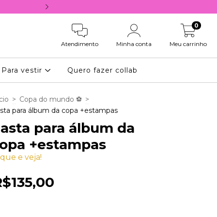
10% OFF NA PRIMEIRA COMPRA, COM 
0
Atendimento
Minha conta
Meu carrinho
Para vestir
Quero fazer collab
cio
>
Copa do mundo ⚽
>
sta para álbum da copa +estampas
asta para álbum da
opa +estampas
ique e veja!
R$135,00