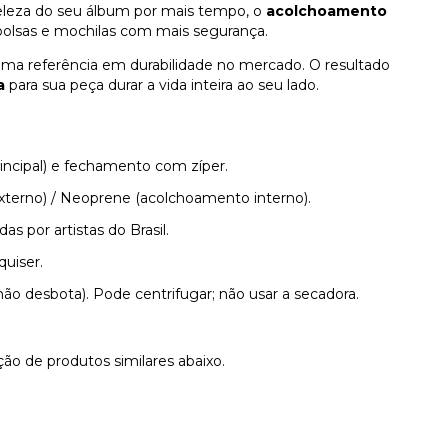
beleza do seu álbum por mais tempo, o
acolchoamento
 bolsas e mochilas com mais segurança.
ima referência em durabilidade no mercado. O resultado
a
para sua peça durar a vida inteira ao seu lado.
rincipal) e fechamento com zíper.
externo) / Neoprene (acolchoamento interno).
as por artistas do Brasil.
quiser.
não desbota). Pode centrifugar; não usar a secadora.
ão de produtos similares abaixo.