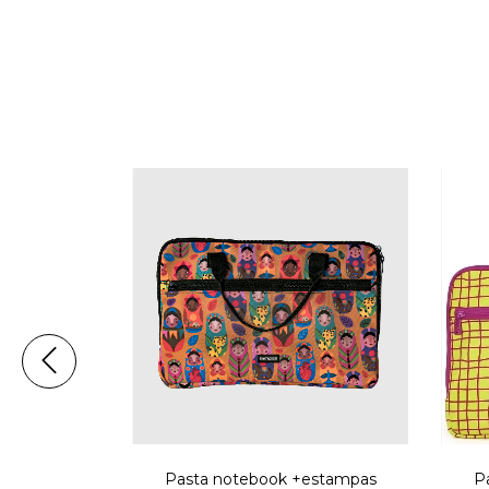
tampas
Pasta notebook +estampas
P