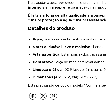
Para ajudar a absorver choques e preservar a 
interno
é em
neoprene
para leva-lo na mão,
É feita em
lona de alta qualidade,
matéria-pr
é
maior proteção à água
e
maior resistênci
Detalhes do produto
Espaçosa
: 2 compartimentos (dianteiro e p
Material durável, leve e maleável
: Lona (
Arte autêntica
: Estampas exclusivas assinad
Confortável
: Alça de mão para levar aonde 
Limpeza prática
: 100% lavável à máquina (
Dimensões (A x L x P, cm)
: 31 x 26 x 2,5
Está precisando de outro modelo? Confira a seç