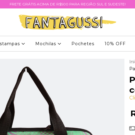
FRETE GRÁTIS ACIMA DE R$500 PARA REGIÃO SUL E SUDESTE!
stampas
Mochilas
Pochetes
10% OFF
Iní
Pa
P
c
Cl