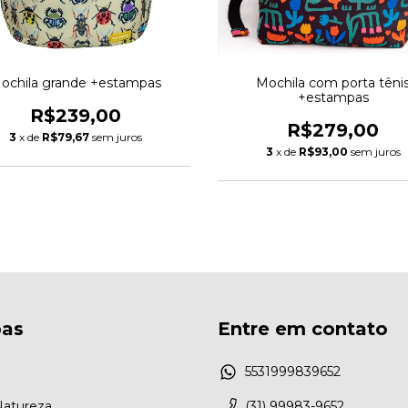
ochila grande +estampas
Mochila com porta têni
+estampas
R$239,00
R$279,00
3
x de
R$79,67
sem juros
3
x de
R$93,00
sem juros
as
Entre em contato
5531999839652
Natureza
(31) 99983-9652