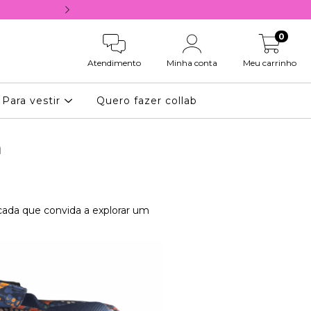
10% OFF NA PRIMEIRA COMPRA, COM 
0
Atendimento
Minha conta
Meu carrinho
Para vestir
Quero fazer collab
a
icada que convida a explorar um