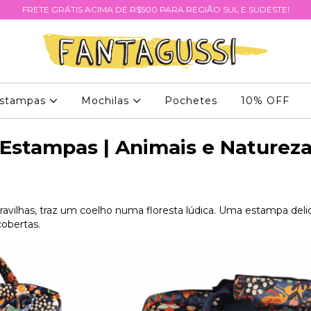
FRETE GRÁTIS ACIMA DE R$500 PARA REGIÃO SUL E SUDESTE!
stampas
Mochilas
Pochetes
10% OFF
Estampas | Animais e Naturez
ravilhas, traz um coelho numa floresta lúdica. Uma estampa del
obertas.