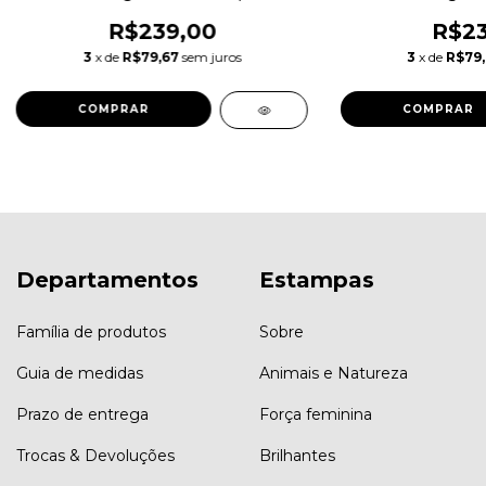
R$239,00
R$23
3
x de
R$79,67
sem juros
3
x de
R$79
COMPRAR
COMPRAR
Departamentos
Estampas
Família de produtos
Sobre
Guia de medidas
Animais e Natureza
Prazo de entrega
Força feminina
Trocas & Devoluções
Brilhantes