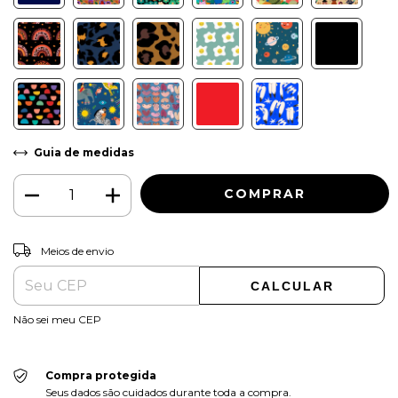
Guia de medidas
ALTERAR CEP
Entregas para o CEP:
Meios de envio
CALCULAR
Não sei meu CEP
Compra protegida
Seus dados são cuidados durante toda a compra.