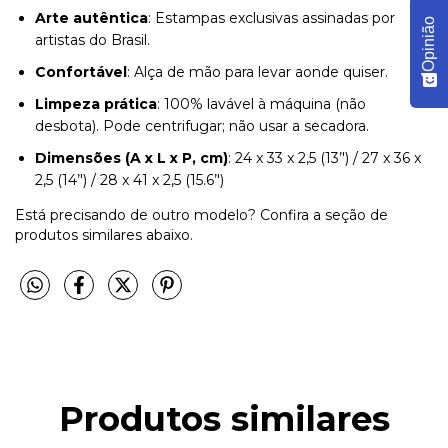
Arte autêntica
: Estampas exclusivas assinadas por
Opinião
artistas do Brasil.
Confortável
: Alça de mão para levar aonde quiser.
Limpeza prática
: 100% lavável à máquina (não
desbota). Pode centrifugar; não usar a secadora.
Dimensões (A x L x P, cm)
: 24 x 33 x 2,5 (13’') / 27 x 36 x
2,5 (14’') / 28 x 41 x 2,5 (15.6’')
Está precisando de outro modelo? Confira a seção de
produtos similares abaixo.
Produtos similares