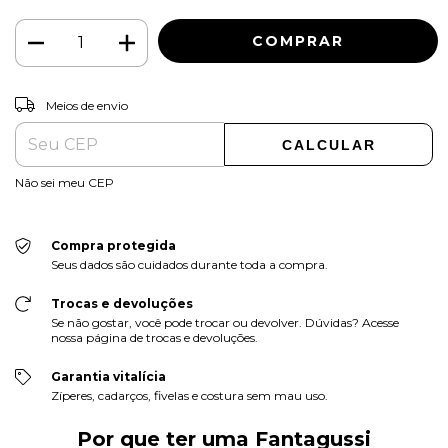
ALTERAR CEP
Entregas para o CEP:
Meios de envio
CALCULAR
Não sei meu CEP
Compra protegida
Seus dados são cuidados durante toda a compra.
Trocas e devoluções
Se não gostar, você pode trocar ou devolver. Dúvidas? Acesse
nossa página de trocas e devoluções.
Garantia vitalícia
Zíperes, cadarços, fivelas e costura sem mau uso.
Por que ter uma Fantagussi