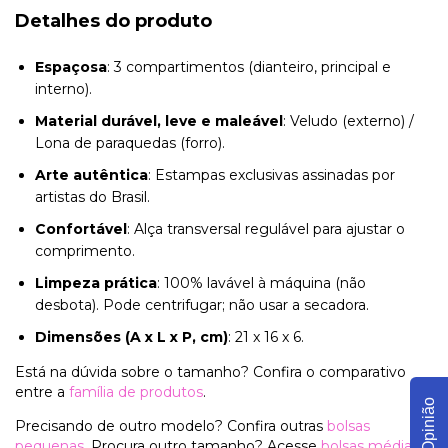
Detalhes do produto
Espaçosa
: 3 compartimentos (dianteiro, principal e
interno).
Material durável, leve e maleável
: Veludo (externo) /
Lona de paraquedas (forro).
Arte autêntica
: Estampas exclusivas assinadas por
artistas do Brasil.
Confortável
: Alça transversal regulável para ajustar o
comprimento.
Limpeza prática
: 100% lavável à máquina (não
desbota). Pode centrifugar; não usar a secadora.
Dimensões (A x L x P, cm)
: 21 x 16 x 6.
Está na dúvida sobre o tamanho? Confira o comparativo
entre a
família de produtos
.
Opinião
Precisando de outro modelo? Confira outras
bolsas
pequenas
. Procura outro tamanho? Acesse
bolsas médias
,