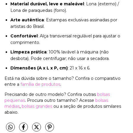
Material durável, leve e maleável
: Lona (externo) /
Lona de paraquedas (forro).
Arte autêntica
: Estampas exclusivas assinadas por
artistas do Brasil.
Confortável
: Alça transversal regulável para ajustar o
comprimento.
Limpeza prática
: 100% lavável à máquina (não
desbota). Pode centrifugar; não usar a secadora.
Dimensões (A x L x P, cm)
: 21 x 16 x 6.
Está na dúvida sobre o tamanho? Confira o comparativo
entre a
família de produtos
.
Precisando de outro modelo? Confira outras
bolsas
pequenas
. Procura outro tamanho? Acesse
bolsas
médias
,
bolsas grandes
ou a seção de produtos similares
abaixo.