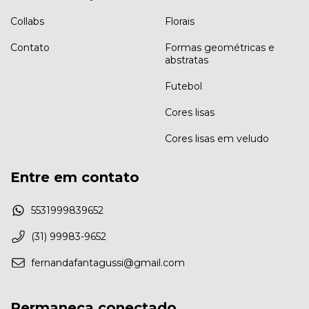
Collabs
Florais
Contato
Formas geométricas e
abstratas
Futebol
Cores lisas
Cores lisas em veludo
Entre em contato
5531999839652
(31) 99983-9652
fernandafantagussi@gmail.com
Permaneça conectado