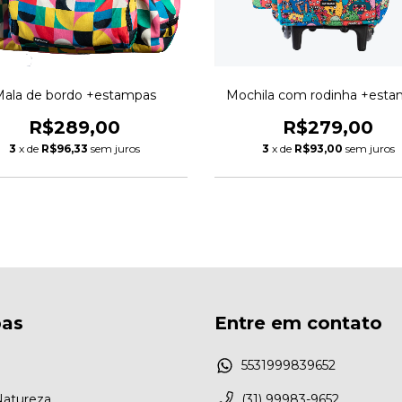
ala de bordo +estampas
Mochila com rodinha +est
R$289,00
R$279,00
3
x de
R$96,33
sem juros
3
x de
R$93,00
sem juros
as
Entre em contato
5531999839652
Natureza
(31) 99983-9652