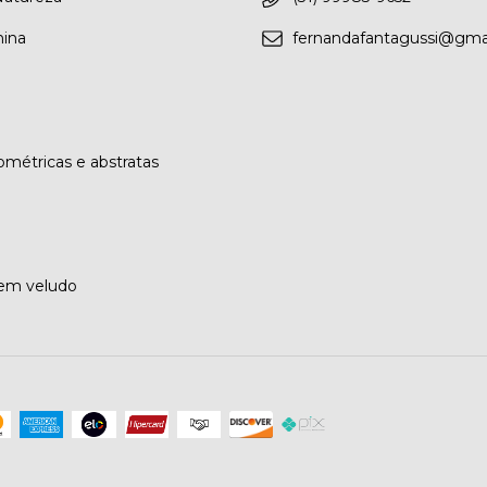
nina
fernandafantagussi@gma
métricas e abstratas
 em veludo