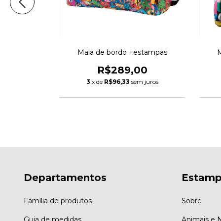
+estampas
Mala de bordo +estampas
M
00
R$289,00
m juros
3
x de
R$96,33
sem juros
Departamentos
Estamp
Família de produtos
Sobre
Guia de medidas
Animais e 