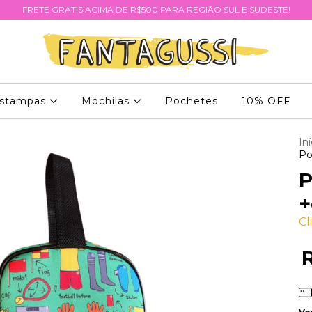
FRETE GRÁTIS ACIMA DE R$500 PARA REGIÃO SUL E SUDESTE!
stampas
Mochilas
Pochetes
10% OFF
Iní
Po
P
+
Cl