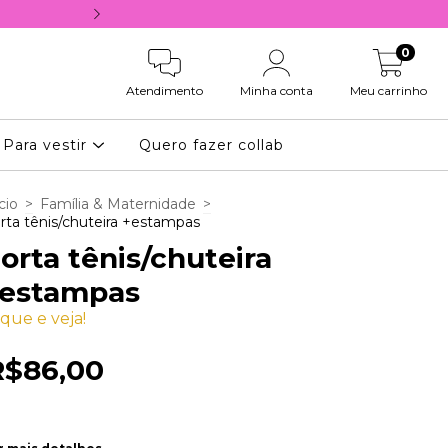
10% OFF NA PRIMEIRA COMPRA, COM 
0
Atendimento
Minha conta
Meu carrinho
Para vestir
Quero fazer collab
cio
>
Família & Maternidade
>
rta tênis/chuteira +estampas
orta tênis/chuteira
estampas
ique e veja!
R$86,00