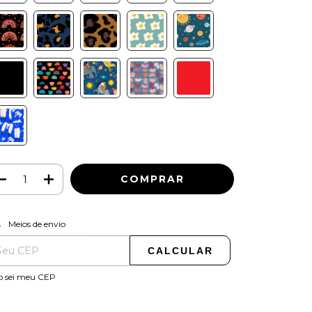
ALTERAR CEP
regas para o CEP:
Meios de envio
CALCULAR
o sei meu CEP