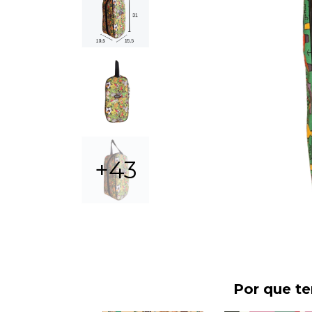
+43
Por que t