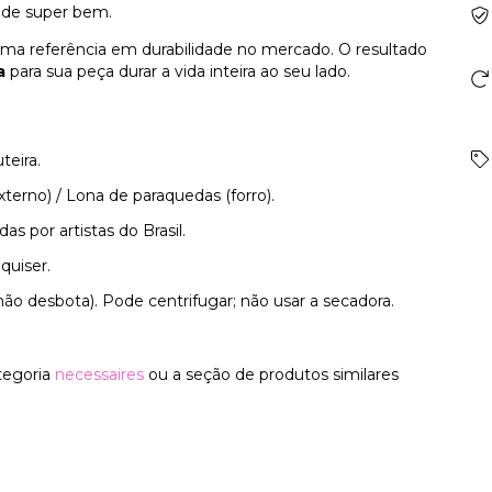
ende super bem.
rima referência em durabilidade no mercado. O resultado
a
para sua peça durar a vida inteira ao seu lado.
teira.
xterno) / Lona de paraquedas (forro).
as por artistas do Brasil.
quiser.
não desbota). Pode centrifugar; não usar a secadora.
tegoria
necessaires
ou a seção de produtos similares