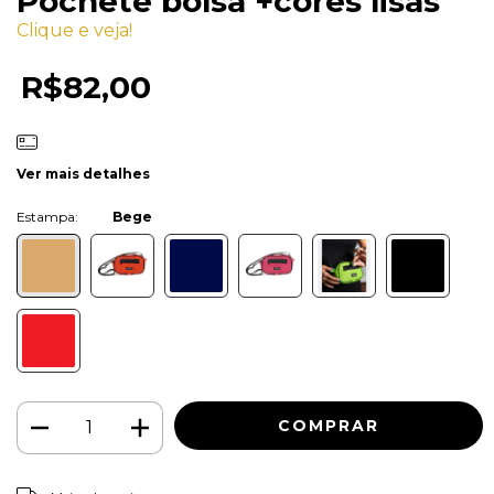
Pochete bolsa +cores lisas
Clique e veja!
R$82,00
Ver mais detalhes
Cor:
Bege
ALTERAR CEP
Entregas para o CEP: