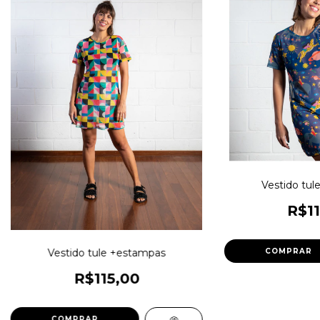
Vestido tul
R$11
Vestido tule +estampas
COMPRAR
R$115,00
COMPRAR