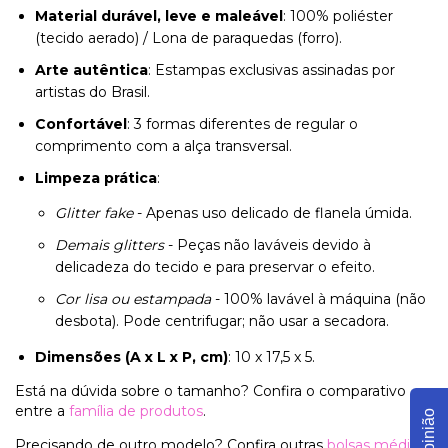
Material durável, leve e maleável
: 100% poliéster
(tecido aerado) / Lona de paraquedas (forro).
Arte autêntica
: Estampas exclusivas assinadas por
artistas do Brasil.
Confortável
: 3 formas diferentes de regular o
comprimento com a alça transversal.
Limpeza prática
:
Glitter fake
- Apenas uso delicado de flanela úmida.
Demais glitters
- Peças não laváveis devido à
delicadeza do tecido e para preservar o efeito.
Cor lisa ou estampada
- 100% lavável à máquina (não
desbota). Pode centrifugar; não usar a secadora.
Dimensões (A x L x P, cm)
: 10 x 17,5 x 5.
Está na dúvida sobre o tamanho? Confira o comparativo
entre a
família de produtos
.
Opinião
Precisando de outro modelo? Confira outras
bolsas médias
.