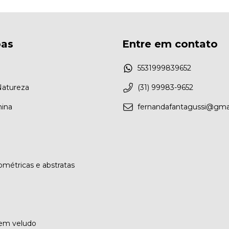
as
Entre em contato
5531999839652
Natureza
(31) 99983-9652
nina
fernandafantagussi@gma
métricas e abstratas
 em veludo