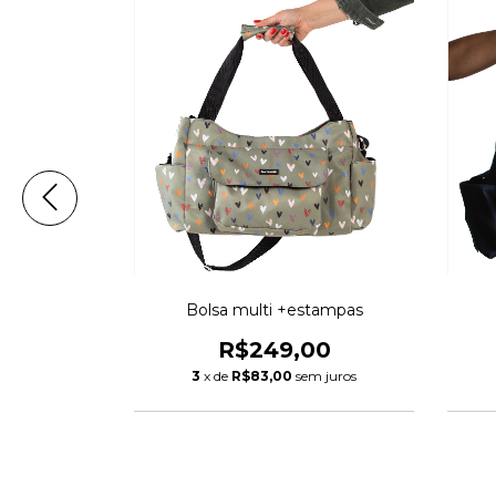
+estampas
Bolsa multi +estampas
00
R$249,00
m juros
3
x de
R$83,00
sem juros