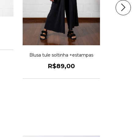
Blusa tul
Blusa tule soltinha +estampas
R$89,00