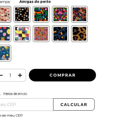
Cor:
Amigas do peito
ALTERAR CEP
regas para o CEP:
Meios de envio
CALCULAR
o sei meu CEP