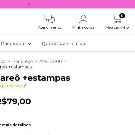
10% OFF NA PRIMEIRA COMPRA, COM 
0
Atendimento
Minha conta
Meu carrinho
Para vestir
Quero fazer collab
cio
>
Por preço
>
Até R$100
>
reô +estampas
areô +estampas
ique e veja!
R$79,00
r mais detalhes