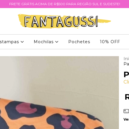
FRETE GRÁTIS ACIMA DE R$500 PARA REGIÃO SUL E SUDESTE!
stampas
Mochilas
Pochetes
10% OFF
Iní
Pa
P
Cl
Ve