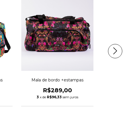
as
Mala de bordo +estampas
Mult
R$289,00
R
3
x de
R$96,33
sem juros
3
x de