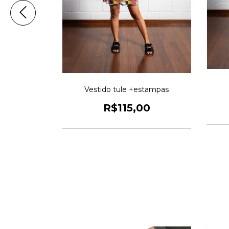
 +estampas
0
Vestido tule +estampas
R$115,00