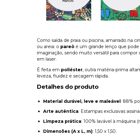
Como saída de praia ou piscina, amarrado na c
ou areia: o
pareô
é um grande lenço que pode s
imaginação, sendo muito versátil para compor 
em laser.
É feita em
poliéster
, outra matéria-prima alta
leveza, fluidez e secagem rápida.
Detalhes do produto
Material durável, leve e maleável
: 88% pol
Arte autêntica
: Estampas exclusivas assinad
Limpeza prática
: 100% lavável à máquina (
Dimensões (A x L, m)
: 1,50 x 1,50.