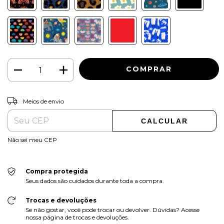
ALTERAR CEP
Entregas para o CEP:
Meios de envio
CALCULAR
Não sei meu CEP
Compra protegida
Seus dados são cuidados durante toda a compra.
Trocas e devoluções
Se não gostar, você pode trocar ou devolver. Dúvidas? Acesse
nossa página de trocas e devoluções.