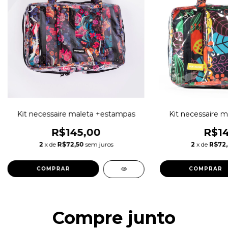
Kit necessaire maleta +estampas
Kit necessaire 
R$145,00
R$14
2
x de
R$72,50
sem juros
2
x de
R$72
COMPRAR
COMPRAR
Compre junto