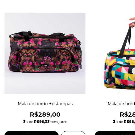
Mala de bordo +estampas
Mala de bor
R$289,00
R$28
3
x de
R$96,33
sem juros
3
x de
R$96