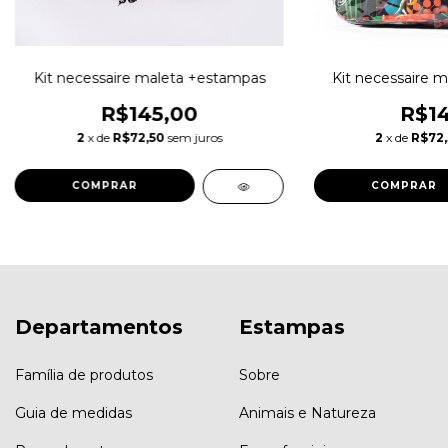
Kit necessaire maleta +estampas
Kit necessaire 
R$145,00
R$14
2
x de
R$72,50
sem juros
2
x de
R$72
COMPRAR
COMPRAR
Departamentos
Estampas
Família de produtos
Sobre
Guia de medidas
Animais e Natureza