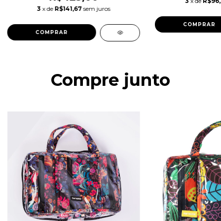
3
x de
R$96
3
x de
R$141,67
sem juros
COMPRAR
COMPRAR
Compre junto