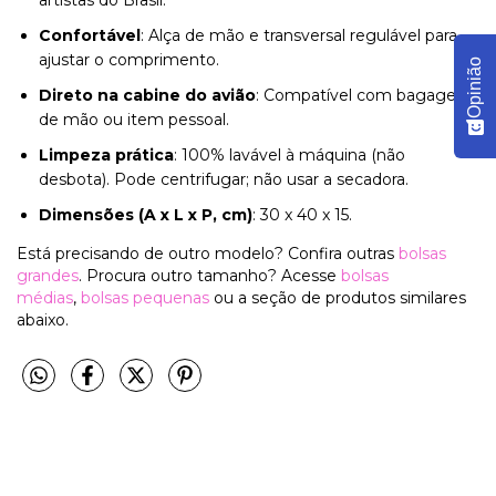
artistas do Brasil.
Confortável
: Alça de mão e transversal regulável para
ajustar o comprimento.
Opinião
Direto na cabine do avião
: Compatível com bagagem
de mão ou item pessoal.
Limpeza prática
: 100% lavável à máquina (não
desbota). Pode centrifugar; não usar a secadora.
Dimensões (A x L x P, cm)
: 30 x 40 x 15.
Está precisando de outro modelo? Confira outras
bolsas
grandes
. Procura outro tamanho? Acesse
bolsas
médias
,
bolsas pequenas
ou a seção de produtos similares
abaixo.