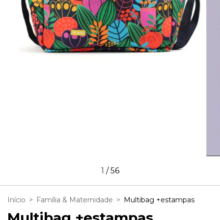
1
/
56
Início
>
Família & Maternidade
>
Multibag +estampas
Multibag +estampas