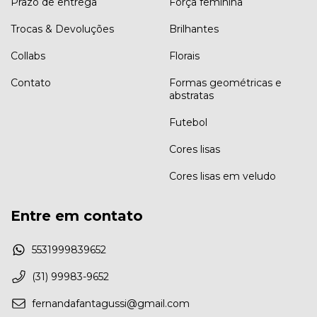
Prazo de entrega
Força feminina
Trocas & Devoluções
Brilhantes
Collabs
Florais
Contato
Formas geométricas e
abstratas
Futebol
Cores lisas
Cores lisas em veludo
Entre em contato
5531999839652
(31) 99983-9652
fernandafantagussi@gmail.com