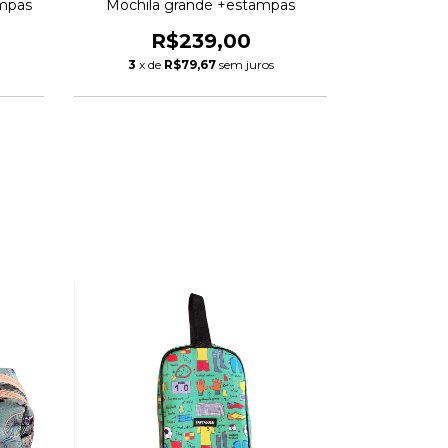
ampas
Mochila grande +estampas
Mochila ma
R$239,00
R
3
x de
R$79,67
sem juros
3
x de