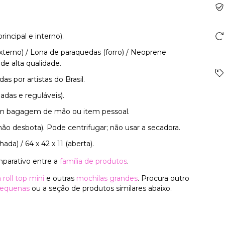
rincipal e interno).
externo) / Lona de paraquedas (forro) / Neoprene
de alta qualidade.
as por artistas do Brasil.
adas e reguláveis).
om bagagem de mão ou item pessoal.
não desbota). Pode centrifugar; não usar a secadora.
chada) / 64 x 42 x 11 (aberta).
mparativo entre a
família de produtos
.
 roll top mini
e outras
mochilas grandes
. Procura outro
pequenas
ou a seção de produtos similares abaixo.