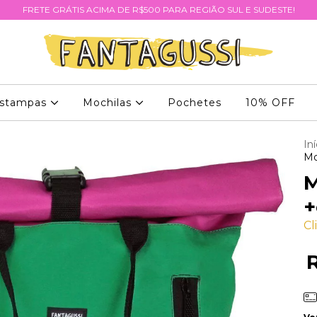
FRETE GRÁTIS ACIMA DE R$500 PARA REGIÃO SUL E SUDESTE!
stampas
Mochilas
Pochetes
10% OFF
Iní
Mo
M
+
Cl