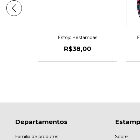
tangular
Estojo +estampas
E
s
R$38,00
00
m juros
Departamentos
Estamp
Família de produtos
Sobre