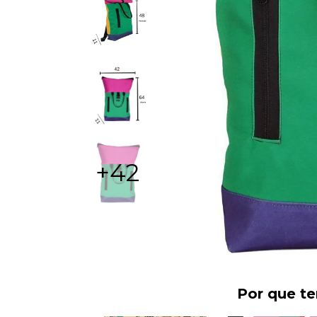
+42
Por que t