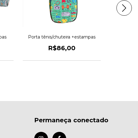
pas
Porta tênis/chuteira +estampas
Necessair
R$86,00
Permaneça conectado