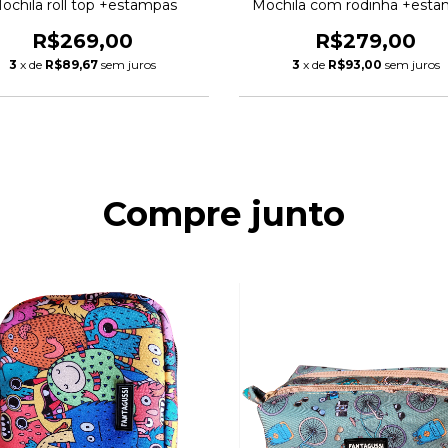
ochila roll top +estampas
Mochila com rodinha +est
R$269,00
R$279,00
3
x de
R$89,67
sem juros
3
x de
R$93,00
sem juros
Compre junto