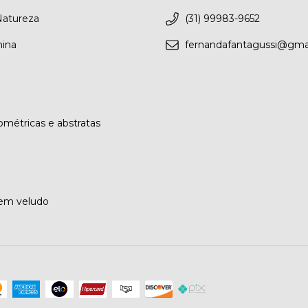
Natureza
(31) 99983-9652
nina
fernandafantagussi@gma
métricas e abstratas
 em veludo