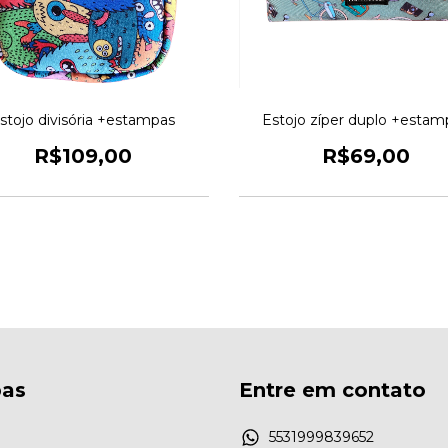
stojo divisória +estampas
Estojo zíper duplo +estam
R$109,00
R$69,00
as
Entre em contato
5531999839652