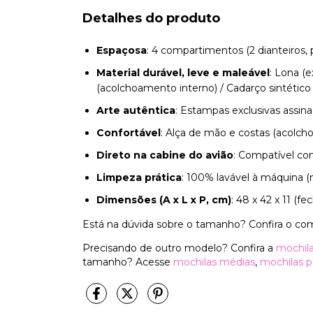
Detalhes do produto
Espaçosa
: 4 compartimentos (2 dianteiros, p
Material durável, leve e maleável
: Lona (
(acolchoamento interno) / Cadarço sintético 
Arte autêntica
: Estampas exclusivas assinad
Confortável
: Alça de mão e costas (acolcho
Direto na cabine do avião
: Compatível c
Limpeza prática
: 100% lavável à máquina (
Dimensões (A x L x P, cm)
: 48 x 42 x 11 (fe
Está na dúvida sobre o tamanho? Confira o co
Precisando de outro modelo? Confira a
mochila
tamanho? Acesse
mochilas médias
,
mochilas 