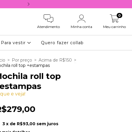
10% OFF NA PRIMEIRA COMPRA, COM 
0
Atendimento
Minha conta
Meu carrinho
Para vestir
Quero fazer collab
cio
>
Por preço
>
Acima de R$150
>
chila roll top +estampas
ochila roll top
estampas
ique e veja!
R$279,00
3
x de
R$93,00
sem juros