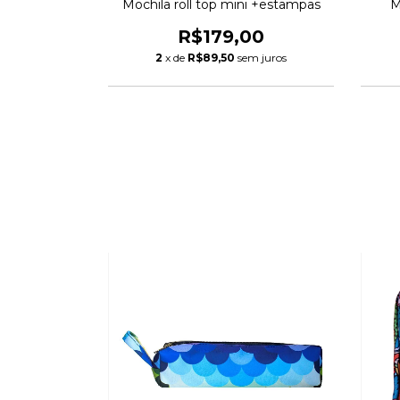
estampas
Mochila roll top mini +estampas
M
00
R$179,00
m juros
2
x de
R$89,50
sem juros