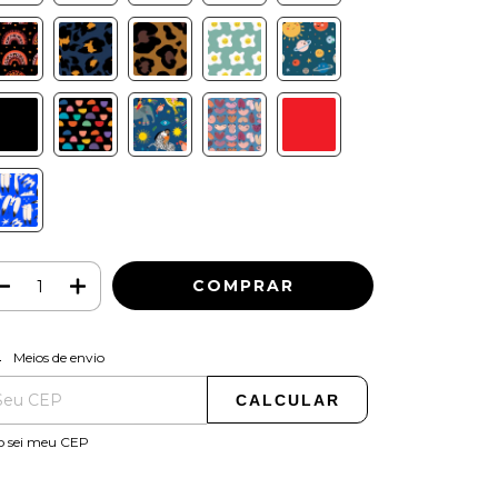
ALTERAR CEP
regas para o CEP:
Meios de envio
CALCULAR
o sei meu CEP