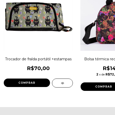
Trocador de fralda portátil +estampas
Bolsa térmica r
R$70,00
R$14
2
x de
R$72
COMPRAR
COMPRAR