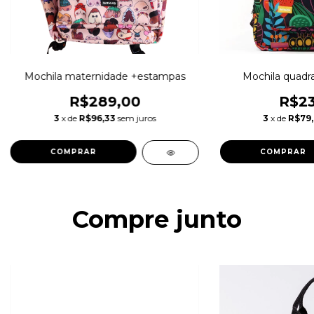
Mochila maternidade +estampas
Mochila quadr
R$289,00
R$23
3
x de
R$96,33
sem juros
3
x de
R$79
COMPRAR
COMPRAR
Compre junto