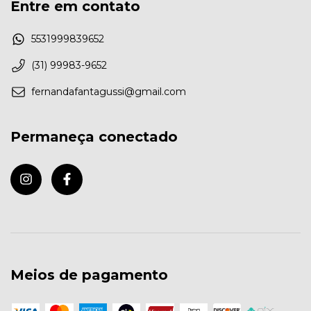
Entre em contato
5531999839652
(31) 99983-9652
fernandafantagussi@gmail.com
Permaneça conectado
Qual informação sobre o produto é mais importante para 
você?
Meios de pagamento
Fotos internas do produto