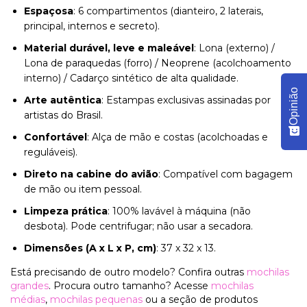
Espaçosa
: 6 compartimentos (dianteiro, 2 laterais,
principal, internos e secreto).
Material durável, leve e maleável
: Lona (externo) /
Lona de paraquedas (forro) / Neoprene (acolchoamento
interno) / Cadarço sintético de alta qualidade.
Opinião
Arte autêntica
: Estampas exclusivas assinadas por
artistas do Brasil.
Confortável
: Alça de mão e costas (acolchoadas e
reguláveis).
Direto na cabine do avião
: Compatível com bagagem
de mão ou item pessoal.
Limpeza prática
: 100% lavável à máquina (não
desbota). Pode centrifugar; não usar a secadora.
Dimensões (A x L x P, cm)
: 37 x 32 x 13.
Está precisando de outro modelo? Confira outras
mochilas
grandes
. Procura outro tamanho? Acesse
mochilas
médias
,
mochilas pequenas
ou a seção de produtos