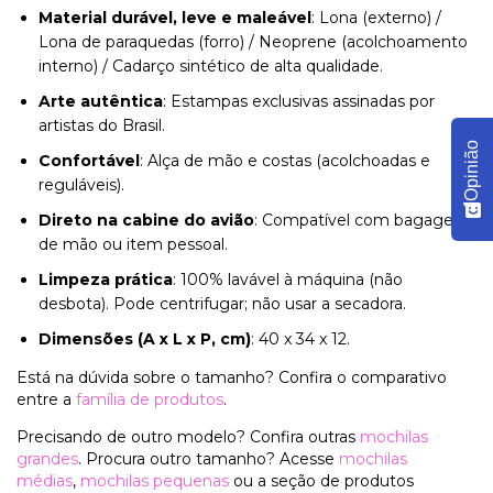
Material durável, leve e maleável
: Lona (externo) /
Lona de paraquedas (forro) / Neoprene (acolchoamento
interno) / Cadarço sintético de alta qualidade.
Arte autêntica
: Estampas exclusivas assinadas por
artistas do Brasil.
Opinião
Confortável
: Alça de mão e costas (acolchoadas e
reguláveis).
Direto na cabine do avião
: Compatível com bagagem
de mão ou item pessoal.
Limpeza prática
: 100% lavável à máquina (não
desbota). Pode centrifugar; não usar a secadora.
Dimensões (A x L x P, cm)
: 40 x 34 x 12.
Está na dúvida sobre o tamanho? Confira o comparativo
entre a
família de produtos
.
Precisando de outro modelo? Confira outras
mochilas
grandes
. Procura outro tamanho? Acesse
mochilas
médias
,
mochilas pequenas
ou a seção de produtos