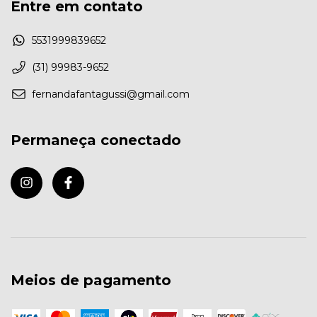
Entre em contato
5531999839652
(31) 99983-9652
fernandafantagussi@gmail.com
Permaneça conectado
Qual informação sobre o produto é mais importante para 
você?
Meios de pagamento
Fotos internas do produto