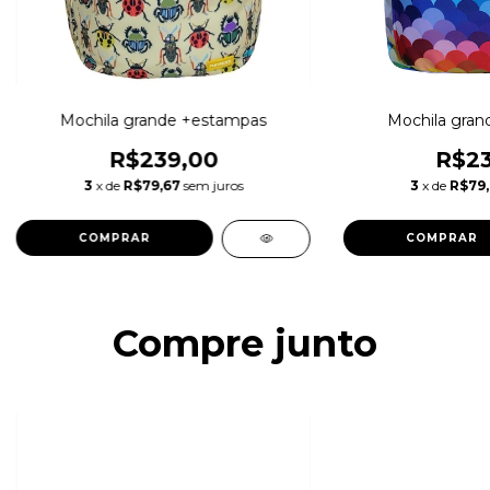
Mochila grande +estampas
Mochila gran
R$239,00
R$23
3
x de
R$79,67
sem juros
3
x de
R$79
COMPRAR
COMPRAR
Compre junto