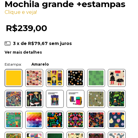
Mochila grande +estampas
Clique e veja!
R$239,00
3
x de
R$79,67
sem juros
Ver mais detalhes
Cor:
Amarelo