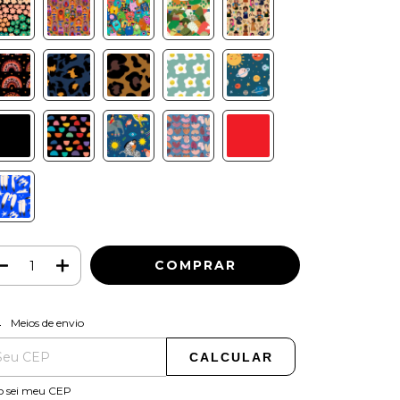
ALTERAR CEP
regas para o CEP:
Meios de envio
CALCULAR
o sei meu CEP