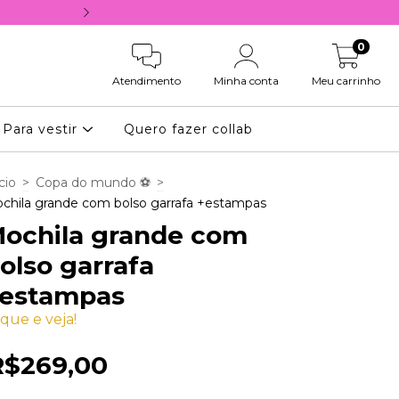
10% OFF NA PRIMEIRA COMPRA, COM 
0
Atendimento
Minha conta
Meu carrinho
Para vestir
Quero fazer collab
cio
>
Copa do mundo ⚽
>
chila grande com bolso garrafa +estampas
ochila grande com
olso garrafa
estampas
ique e veja!
R$269,00