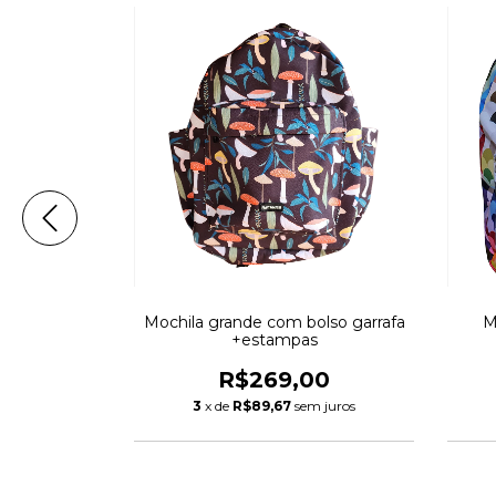
+estampas
Mochila grande com bolso garrafa
M
+estampas
00
R$269,00
m juros
3
x de
R$89,67
sem juros