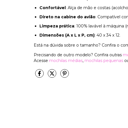
Confortável
: Alça de mão e costas (acolcho
Direto na cabine do avião
: Compatível c
Limpeza prática
: 100% lavável à máquina (
Dimensões (A x L x P, cm)
: 40 x 34 x 12.
Está na dúvida sobre o tamanho? Confira o co
Precisando de outro modelo? Confira outras
mo
Acesse
mochilas médias
,
mochilas pequenas
ou