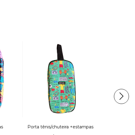
as
Porta tênis/chuteira +estampas
Kit necess