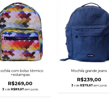
ochila com bolso térmico
Mochila grande jeans
+estampas
R$239,00
R$269,00
3
x de
R$79,67
sem juros
3
x de
R$89,67
sem juros