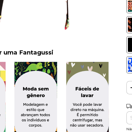
er uma Fantagussi
Ent
Nã