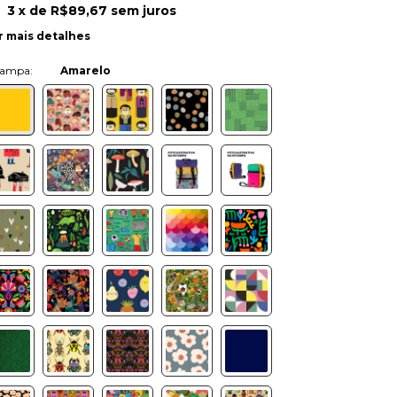
3
x de
R$89,67
sem juros
r mais detalhes
Cor:
Amarelo