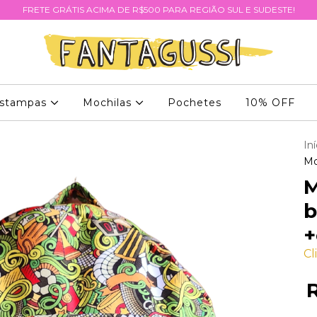
FRETE GRÁTIS ACIMA DE R$500 PARA REGIÃO SUL E SUDESTE!
stampas
Mochilas
Pochetes
10% OFF
Iní
Mo
M
b
+
Cl