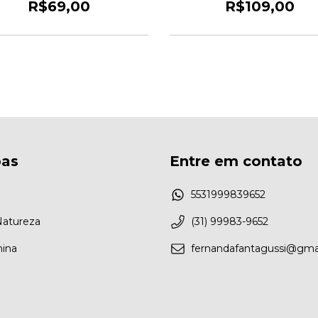
R$69,00
R$109,00
as
Entre em contato
5531999839652
Natureza
(31) 99983-9652
nina
fernandafantagussi@gma