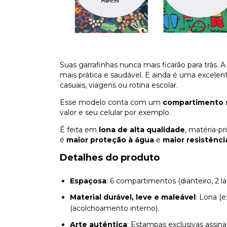
Suas garrafinhas nunca mais ficarão para trás. 
mais prática e saudável. E ainda é uma excelen
casuais, viagens ou rotina escolar.
Esse modelo conta com um
compartimento 
valor e seu celular por exemplo.
É feita em
lona de alta qualidade
, matéria-p
é
maior proteção à água
e
maior resistênci
Detalhes do produto
Espaçosa
: 6 compartimentos (dianteiro, 2 lat
Material durável, leve e maleável
: Lona (
(acolchoamento interno).
Arte autêntica
: Estampas exclusivas assinad