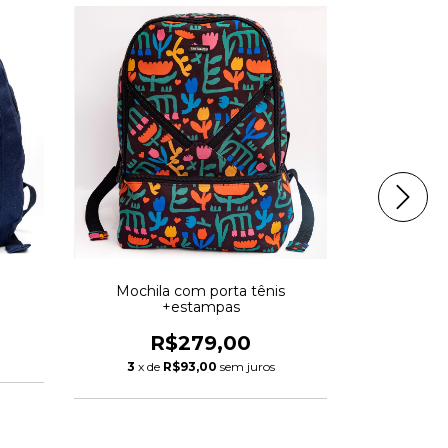
Mochila com porta tênis
Mochila ma
+estampas
R
R$279,00
3
x de
3
x de
R$93,00
sem juros