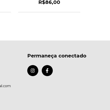
R$86,00
R
2
x de
Permaneça conectado
il.com