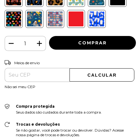
ALTERAR CEP
Entregas para o CEP:
Meios de envio
CALCULAR
Não sei meu CEP
Compra protegida
Seus dados são cuidados durante toda a compra.
Trocas e devoluções
Se não gostar, você pode trocar ou devolver. Dúvidas? Acesse
nossa página de trocas e devoluções.