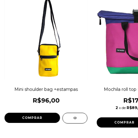
Mini shoulder bag +estampas
Mochila roll to
R$96,00
R$17
2
x de
R$89
COMPRAR
COMPRAR