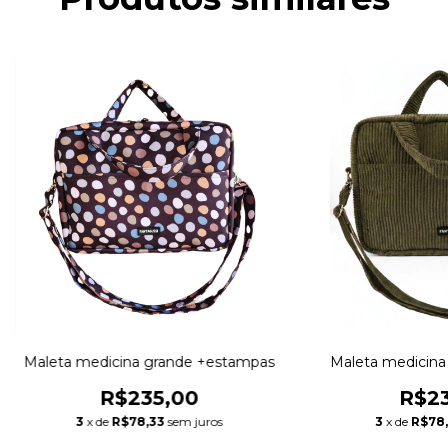
Maleta medicina grande +estampas
Maleta medicina
R$235,00
R$23
3
x de
R$78,33
sem juros
3
x de
R$78