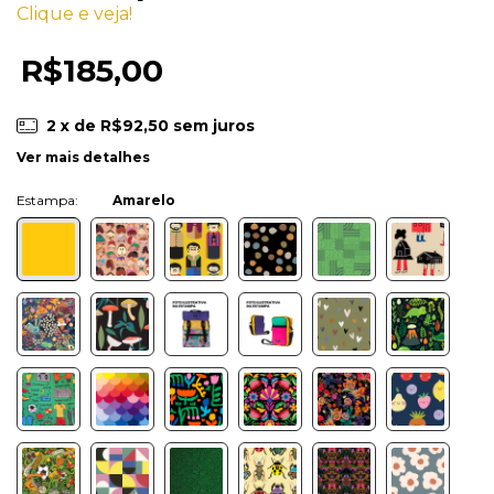
Clique e veja!
R$185,00
2
x de
R$92,50
sem juros
Ver mais detalhes
Cor:
Amarelo