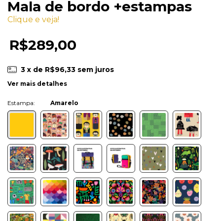
Mala de bordo +estampas
Clique e veja!
R$289,00
3
x de
R$96,33
sem juros
Ver mais detalhes
Cor:
Amarelo