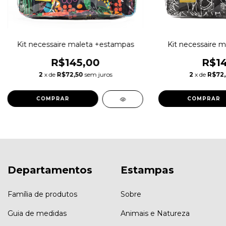
Kit necessaire maleta +estampas
Kit necessaire 
R$145,00
R$14
2
x de
R$72,50
sem juros
2
x de
R$72
COMPRAR
COMPRAR
Departamentos
Estampas
Família de produtos
Sobre
Guia de medidas
Animais e Natureza