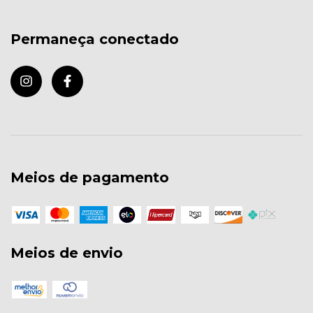
Permaneça conectado
Qual informação sobre o produto é mais importante para 
você?
Meios de pagamento
Fotos internas do produto
Como o produto fica no corpo
Meios de envio
Estampa aplicada no produto
Tamanho