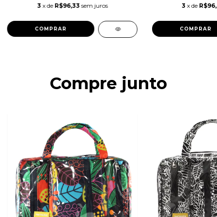
3
x de
R$96,33
sem juros
3
x de
R$96
COMPRAR
COMPRAR
Compre junto