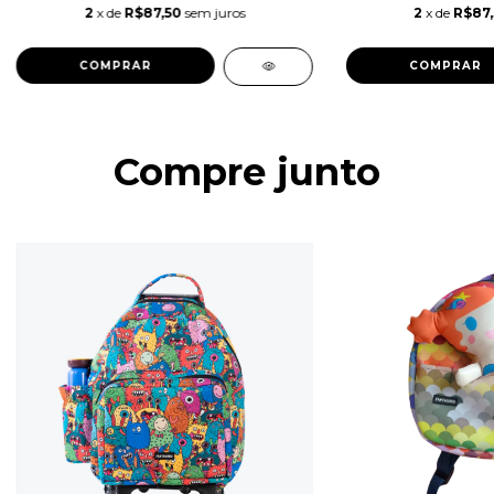
2
x de
R$87,50
sem juros
2
x de
R$87
COMPRAR
COMPRAR
Compre junto