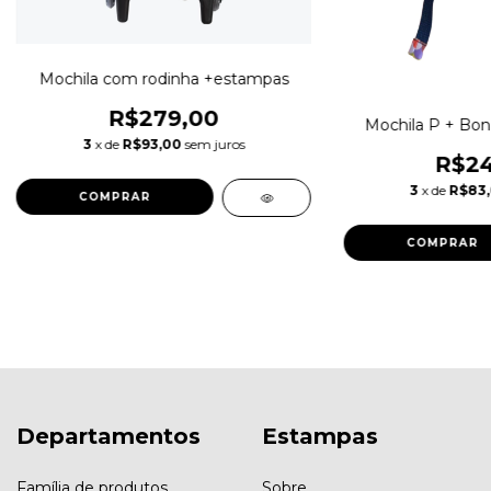
Mochila com rodinha +estampas
R$279,00
Mochila P + Bon
3
x de
R$93,00
sem juros
R$24
3
x de
R$83
COMPRAR
COMPRAR
Departamentos
Estampas
Família de produtos
Sobre