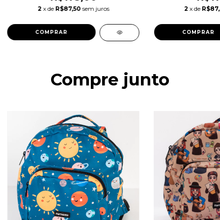
2
x de
R$87,50
sem juros
2
x de
R$87
COMPRAR
COMPRAR
Compre junto