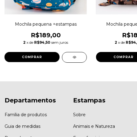
Mochila pequena +estampas
Mochila pequ
R$189,00
R$18
2
x de
R$94,50
sem juros
2
x de
R$94
COMPRAR
COMPRAR
Departamentos
Estampas
Família de produtos
Sobre
Guia de medidas
Animais e Natureza