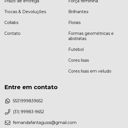
Prazo de entrega
Força feminina
Trocas & Devoluções
Brilhantes
Collabs
Florais
Contato
Formas geométricas e
abstratas
Futebol
Cores lisas
Cores lisas em veludo
Entre em contato
5531999839652
(31) 99983-9652
fernandafantagussi@gmail.com