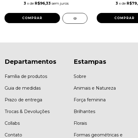
3
x de
R$96,33
sem juros
3
x de
R$79
COMPRAR
COMPRAR
Departamentos
Estampas
Família de produtos
Sobre
Guia de medidas
Animais e Natureza
Prazo de entrega
Força feminina
Trocas & Devoluções
Brilhantes
Collabs
Florais
Contato
Formas geométricas e