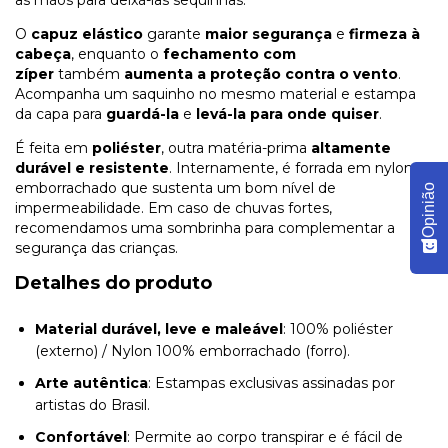
as mãos para deixá-las sequinhas.
O
capuz elástico
garante
maior segurança
e
firmeza à
cabeça
, enquanto o
fechamento com
zíper
também
aumenta a proteção contra o vento
.
Acompanha um saquinho no mesmo material e estampa
da capa para
guardá-la
e
levá-la para onde quiser
.
É feita em
poliéster
, outra matéria-prima
altamente
durável e resistente
. Internamente, é forrada em nylon
emborrachado que sustenta um bom nível de
Opinião
impermeabilidade. Em caso de chuvas fortes,
recomendamos uma sombrinha para complementar a
segurança das crianças.
Detalhes do produto
Material durável, leve e maleável
: 100% poliéster
(externo) / Nylon 100% emborrachado (forro).
Arte autêntica
: Estampas exclusivas assinadas por
artistas do Brasil.
Confortável
: Permite ao corpo transpirar e é fácil de