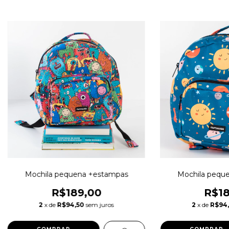
Mochila pequena +estampas
Mochila pequ
R$189,00
R$18
2
x de
R$94,50
sem juros
2
x de
R$94