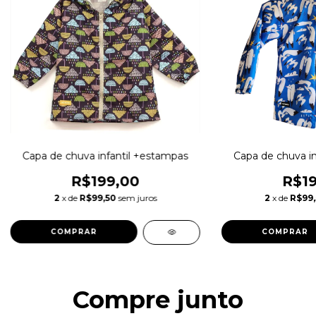
Capa de chuva infantil +estampas
Capa de chuva in
R$199,00
R$19
2
x de
R$99,50
sem juros
2
x de
R$99
COMPRAR
COMPRAR
Compre junto