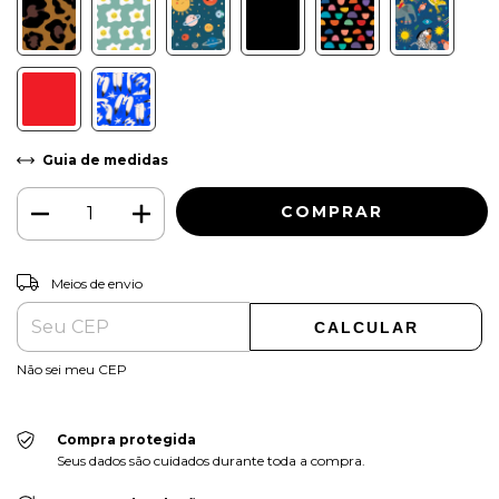
Guia de medidas
ALTERAR CEP
Entregas para o CEP:
Meios de envio
CALCULAR
Não sei meu CEP
Compra protegida
Seus dados são cuidados durante toda a compra.