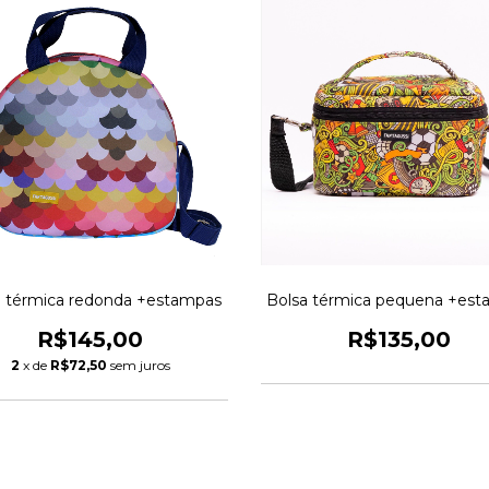
a térmica redonda +estampas
Bolsa térmica pequena +es
R$145,00
R$135,00
2
x de
R$72,50
sem juros