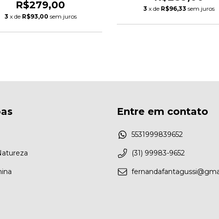
R$279,00
3
x de
R$96,33
sem juros
3
x de
R$93,00
sem juros
as
Entre em contato
5531999839652
Natureza
(31) 99983-9652
nina
fernandafantagussi@gma