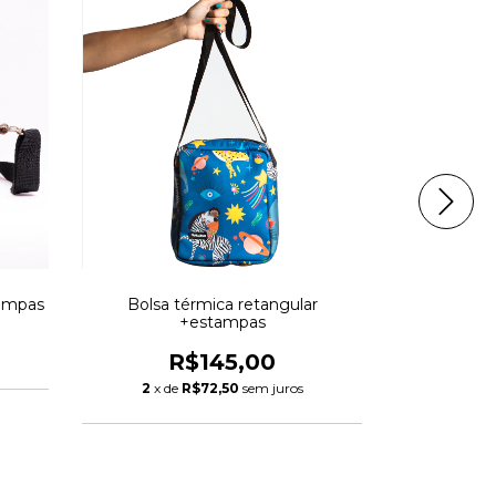
tampas
Bolsa térmica retangular
Bolsa térm
+estampas
R
R$145,00
2
x de
R$72,50
sem juros