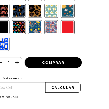
ALTERAR CEP
regas para o CEP:
Meios de envio
CALCULAR
o sei meu CEP