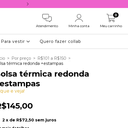
10% OFF NA PRIMEIRA COMPRA, COM 
0
Atendimento
Minha conta
Meu carrinho
Para vestir
Quero fazer collab
cio
>
Por preço
>
R$101 a R$150
>
lsa térmica redonda +estampas
olsa térmica redonda
estampas
ique e veja!
R$145,00
2
x de
R$72,50
sem juros