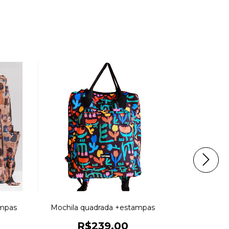
ampas
Mochila quadrada +estampas
Mochila 
R$239,00
R