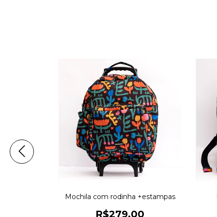
estampas
Mochila com rodinha +estampas
00
R$279,00