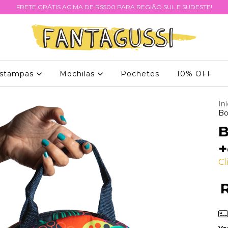
FRETE GRÁTIS ACIMA DE R$500 PARA REGIÃO SUL E SUDESTE!
stampas
Mochilas
Pochetes
10% OFF
Iní
Bo
B
+
Cl