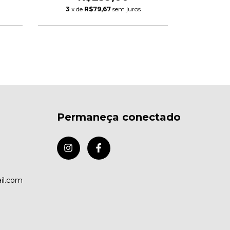
3
x de
R$79,67
sem juros
3
x de
Permaneça conectado
il.com