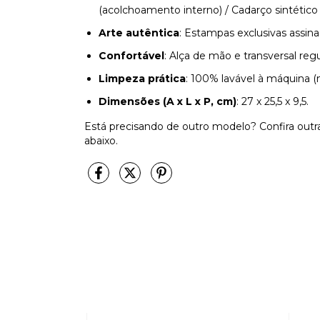
(acolchoamento interno) / Cadarço sintético 
Arte autêntica
: Estampas exclusivas assinad
Confortável
: Alça de mão e transversal reg
Limpeza prática
: 100% lavável à máquina (
Dimensões (A x L x P, cm)
: 27 x 25,5 x 9,5.
Está precisando de outro modelo? Confira out
abaixo.