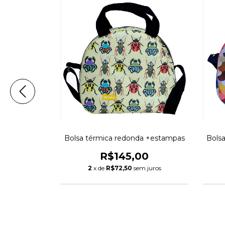
 +estampas
Bolsa térmica redonda +estampas
Bols
00
R$145,00
m juros
2
x de
R$72,50
sem juros