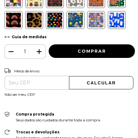
Guia de medidas
ALTERAR CEP
Entregas para o CEP:
Meios de envio
CALCULAR
Não sei meu CEP
Compra protegida
Seus dados são cuidados durante toda a compra.
Trocas e devoluções
Se não gostar, você pode trocar ou devolver. Dúvidas? Acesse