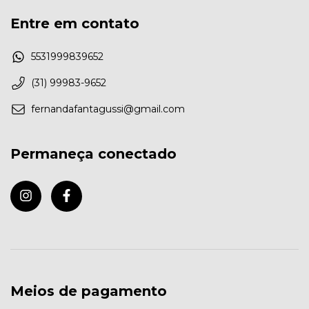
Entre em contato
5531999839652
(31) 99983-9652
fernandafantagussi@gmail.com
Permaneça conectado
Qual informação sobre o produto é mais importante para 
você?
Meios de pagamento
Fotos internas do produto