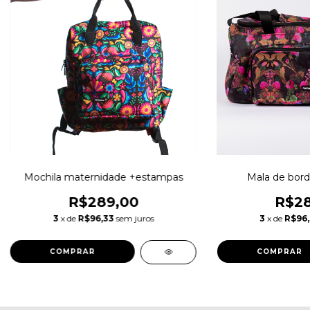
Mochila maternidade +estampas
Mala de bor
R$289,00
R$28
3
x de
R$96,33
sem juros
3
x de
R$96
COMPRAR
COMPRAR