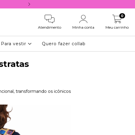
10% OFF NA PRIMEIRA COMPRA, COM 
0
Atendimento
Minha conta
Meu carrinho
Para vestir
Quero fazer collab
stratas
cional, transformando os icônicos