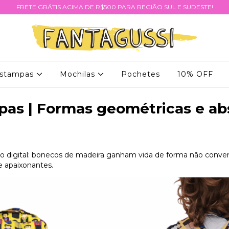
FRETE GRÁTIS ACIMA DE R$500 PARA REGIÃO SUL E SUDESTE!
stampas
Mochilas
Pochetes
10% OFF
as | Formas geométricas e ab
a o digital: bonecos de madeira ganham vida de forma não conven
e apaixonantes.